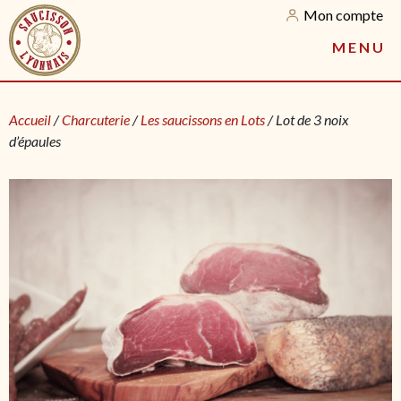
Mon compte
M
E
N
U
Accueil
/
Charcuterie
/
Les saucissons en Lots
/ Lot de 3 noix
d’épaules