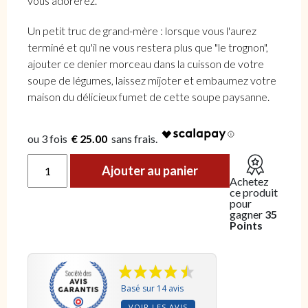
vous adorerez.
Un petit truc de grand-mère : lorsque vous l'aurez
terminé et qu'il ne vous restera plus que "le trognon",
ajouter ce denier morceau dans la cuisson de votre
soupe de légumes, laissez mijoter et embaumez votre
maison du délicieux fumet de cette soupe paysanne.
€ 25.00
quantité de Lot de 3 noix d'épaules
Ajouter au panier
Achetez
ce produit
pour
gagner
35
Points
Basé sur 14 avis
VOIR LES AVIS