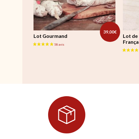
39,00
€
Lot Gourmand
Lot de
França
Ce produit a plusieurs variations. Les options peuv
Ce produ