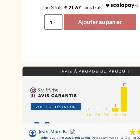
€ 21.67
quantité de Lot Famille
Ajouter au panier
AVIS À PROPOS DU PRODUIT
37
5
VOIR L'ATTESTATION
0
0
0
1★
2★
3★
4★
5★
9.8
/10
Jean-Marc B.
Publié le 29 juillet 2026 à 10 h 33 min
(Date de commande : Le 17 juillet 20