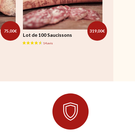
75,00
€
319,00
€
Lot de 100 Saucissons
 page du produit