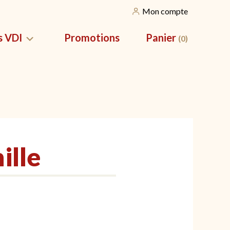
Mon compte
s VDI
Promotions
Panier
(0)
SILES
NOS CORBEILLES
vation pour
Nos packs apéros
ille