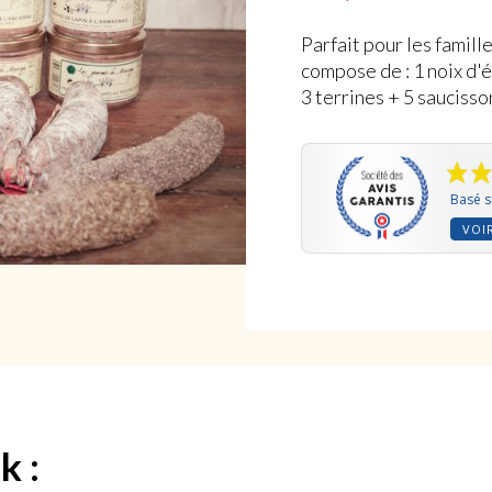
client
Parfait pour les famill
compose de : 1 noix d'
3 terrines + 5 saucisso
Basé s
VOIR
k :