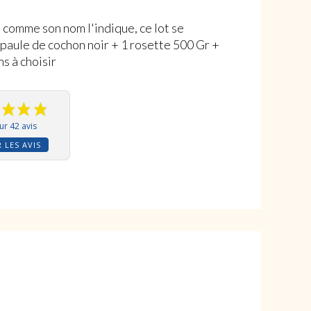
e comme son nom l'indique, ce lot se
épaule de cochon noir + 1 rosette 500 Gr +
ns à choisir
ur 42 avis
 LES AVIS