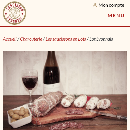
Mon compte
M
E
N
U
Accueil
/
Charcuterie
/
Les saucissons en Lots
/ Lot Lyonnais