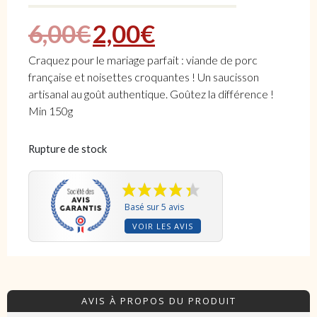
Le prix initial était :
Le prix actuel e
6,00
€
2,00
€
Craquez pour le mariage parfait : viande de porc
française et noisettes croquantes ! Un saucisson
artisanal au goût authentique. Goûtez la différence !
Min 150g
Rupture de stock
Basé sur 5 avis
VOIR LES AVIS
AVIS À PROPOS DU PRODUIT