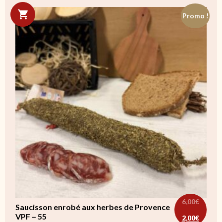
Promo !
6,00
€
Saucisson enrobé aux herbes de Provence
Le prix ini
Le prix ac
VPF – 55
2,00
€