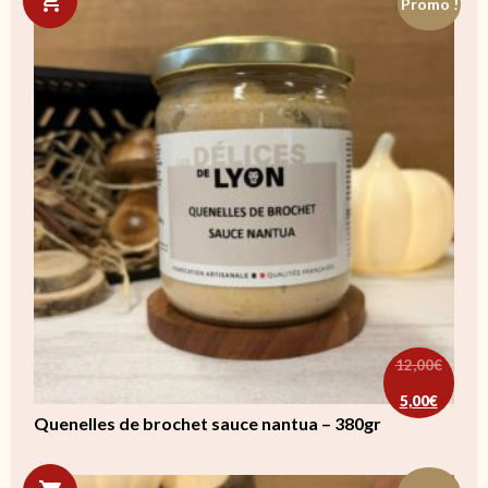
Promo !
12,00
€
Le prix ini
Le prix ac
5,00
€
Quenelles de brochet sauce nantua – 380gr