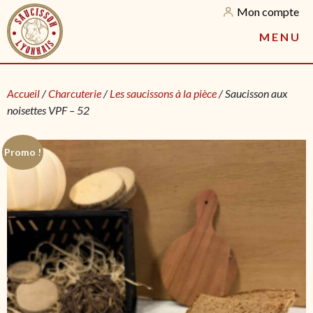
Mon compte
M
E
N
U
Accueil
/
Charcuterie
/
Les saucissons à la pièce
/ Saucisson aux
noisettes VPF – 52
Promo !