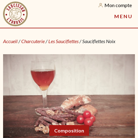
Mon compte
M
E
N
U
Accueil
/
Charcuterie
/
Les Sauciflettes
/ Sauciflettes Noix
Composition