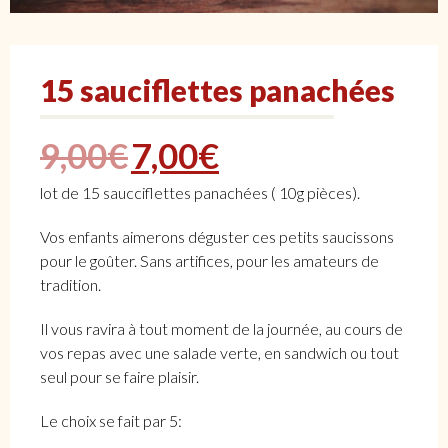
15 sauciflettes panachées
Le prix initial était :
Le prix actuel e
9,00
€
7,00
€
lot de 15 saucciflettes panachées ( 10g pièces).
Vos enfants aimerons déguster ces petits saucissons
pour le goûter. Sans artifices, pour les amateurs de
tradition.
Il vous ravira à tout moment de la journée, au cours de
vos repas avec une salade verte, en sandwich ou tout
seul pour se faire plaisir.
Le choix se fait par 5: