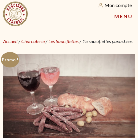
Mon compte
M
E
N
U
Accueil
/
Charcuterie
/
Les Sauciflettes
/ 15 sauciflettes panachées
Promo !