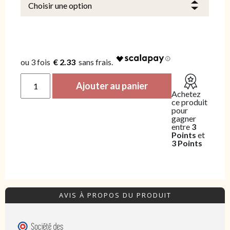
€ 2.33
quantité de 15 sauciflettes panachées
Ajouter au panier
Achetez
ce produit
pour
gagner
entre
3
Points
et
3 Points
AVIS À PROPOS DU PRODUIT