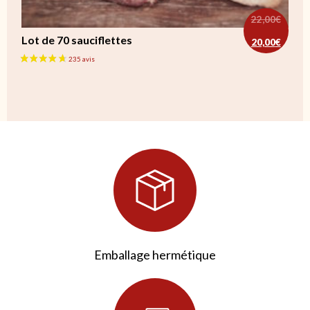
22,00
€
Le prix ini
Le prix ac
Lot de 70 sauciflettes
20,00
€
Emballage hermétique