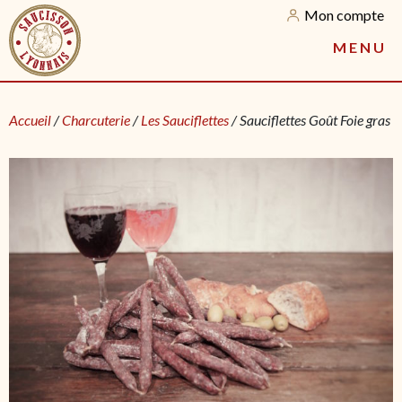
Mon compte
M
E
N
U
Accueil
/
Charcuterie
/
Les Sauciflettes
/ Sauciflettes Goût Foie gras