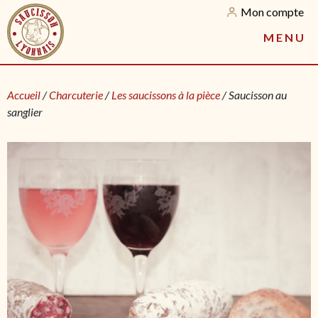
Mon compte
M
E
N
U
Accueil
/
Charcuterie
/
Les saucissons à la pièce
/ Saucisson au
sanglier