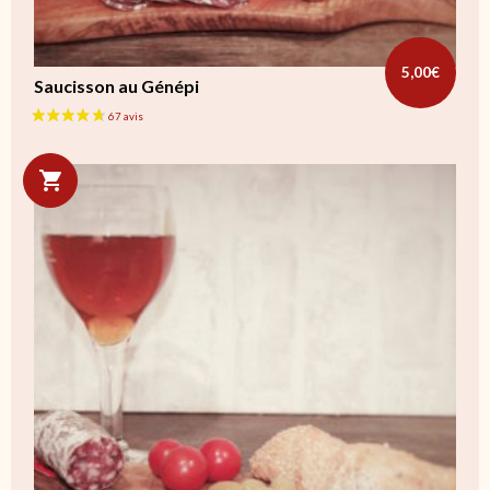
5,00
€
Saucisson au Génépi