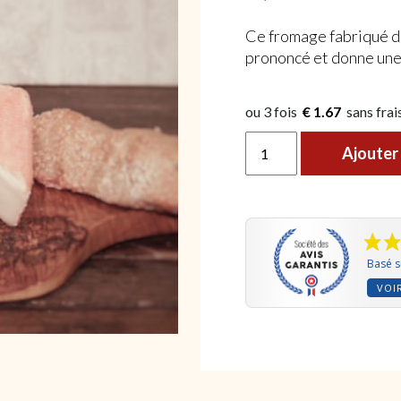
Ce fromage fabriqué da
prononcé et donne une 
€ 1.67
quantité de Saucisson au 
Ajouter 
Basé s
VOIR