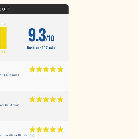
DUIT
87
9.3
/10
Basé sur 107 avis
5★
à 11 h 31 min)
à 13 h 34 min)
embre 2025 à 18 h 22 min)