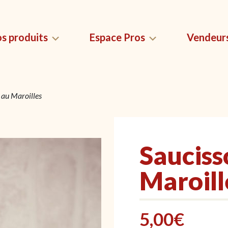
s produits
Espace Pros
Vendeur
 au Maroilles
QUES
MAGNETS SAUCISSON
LES USTEN
LYONNAIS
compenses
Sacs de conser
Magnets Saucisson Lyonnais
 saucissons ?
saucissons
Sauciss
Maroill
5,00
€