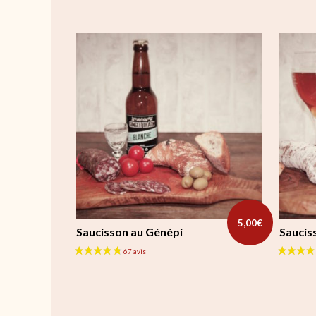
5,00
€
Saucisson au Génépi
Sauciss