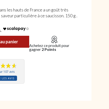
ns les hauts de France a un goût très
saveur particulière à ce saucisson. 150 g .
Maroilles
au panier
Achetez ce produit pour
gagner
2 Points
ur 107 avis
 LES AVIS