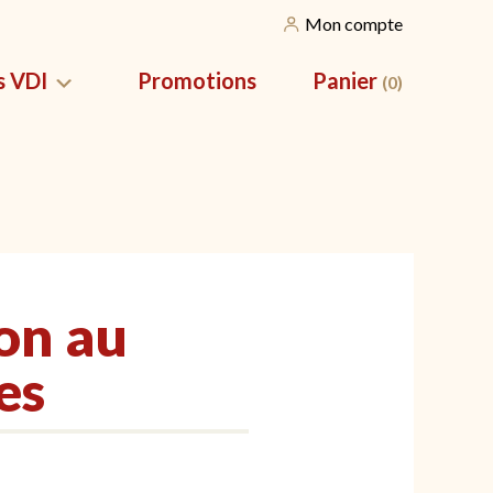
Mon compte
s VDI
Promotions
Panier
(0)
SILES
NOS CORBEILLES
vation pour
Nos Corbeilles de Noël
Nos packs apéros
on au
es