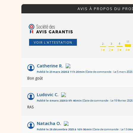
AVIS À PROPOS DU PRO
11
VOIR L'ATTESTATION
4
3
2
1★
2★
3★
4★
Catherine R.
Publié le 23 mars 2026 à 11 h 20 min
(Date de commande : Le 5 mars 2026 
Bon goût
Ludovic C.
Publié le 4 mars 2026 à 9 h 46 min
(Date de commande : Le 19 février 2026 
RAS
Natacha O.
Publié le 28 décembre 2025 à 16 h 06 min
(Date de commande : Le 13 déc