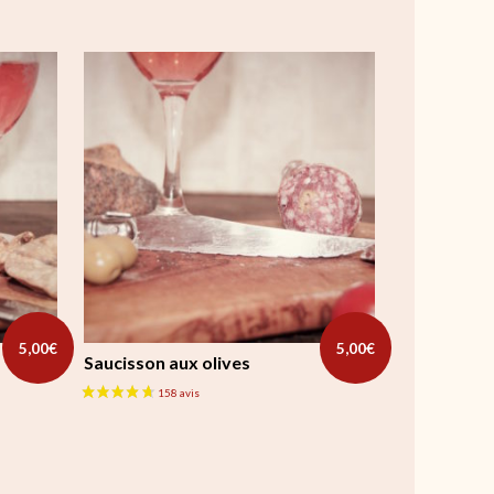
5,00
€
5,00
€
Saucisson aux olives