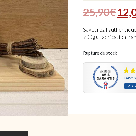
Le p
25,90
€
12,
Savourez l'authentiqu
700g). Fabrication fra
Rupture de stock
Basé s
VOIR