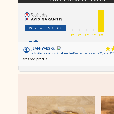
1
VOIR L'ATTESTATION
0
0
0
0
1★
2★
3★
4★
5★
10
/10
JEAN-YVES G.
Publié le 18 août 2025 à 14 h 05 min
(Date de commande : Le 30 juillet 202
Basé sur 1 avis
très bon produit