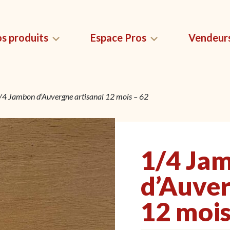
s produits
Espace Pros
Vendeur
/4 Jambon d’Auvergne artisanal 12 mois – 62
QUES
MAGNETS SAUCISSON
LES USTEN
LYONNAIS
compenses
Sacs de conser
Magnets Saucisson Lyonnais
 saucissons ?
saucissons
1/4 Ja
d’Auver
12 mois