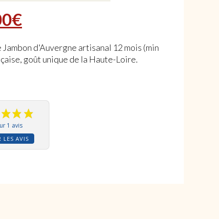
rix initial était : 25,90€.
Le prix actuel est : 12,00€.
00
€
e Jambon d'Auvergne artisanal 12 mois (min
nçaise, goût unique de la Haute-Loire.
ur 1 avis
 LES AVIS