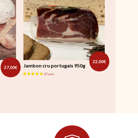
22,00
€
Jambon cru portugais 950g
27,00
€