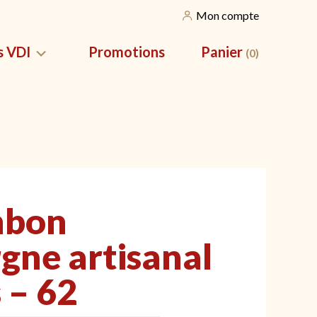
Mon compte
s VDI
Promotions
Panier
(0)
SILES
NOS CORBEILLES
vation pour
Nos packs apéros
mbon
gne artisanal
 – 62