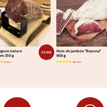
mignon nature
Noix de jambon “Bayona”
29,40
€
m 350 g
800 g