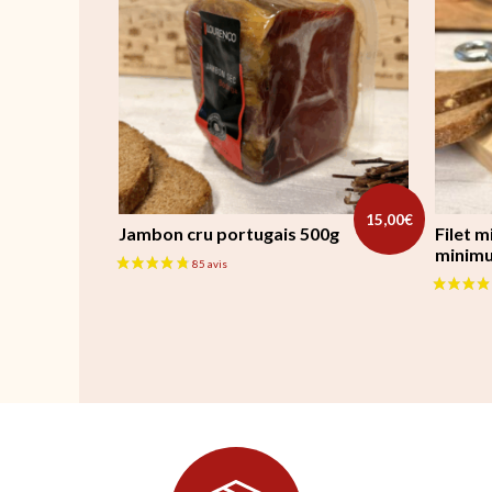
15,00
€
Jambon cru portugais 500g
Filet 
minimu