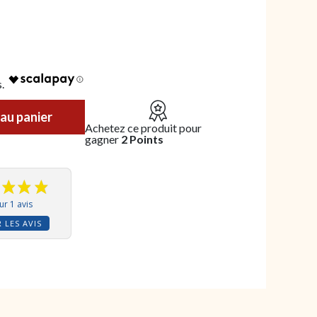
 des Pyrénées - 1828
au panier
Achetez ce produit pour
gagner
2 Points
ur 1 avis
 LES AVIS