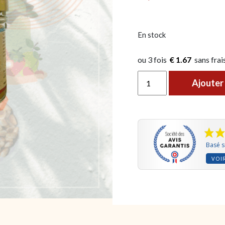
En stock
€ 1.67
quantité de Truite fumée
Ajouter 
Basé s
VOIR