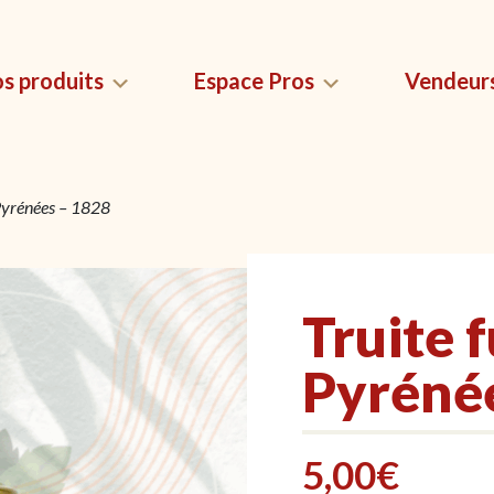
s produits
Espace Pros
Vendeur
Pyrénées – 1828
QUES
MAGNETS SAUCISSON
LES USTEN
LYONNAIS
compenses
Sacs de conser
Magnets Saucisson Lyonnais
 saucissons ?
saucissons
Truite 
Pyréné
5,00
€