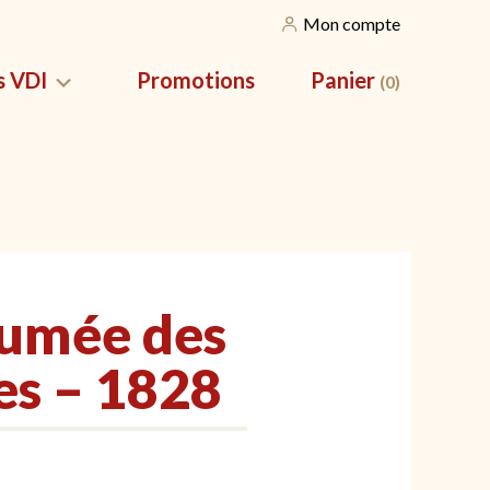
Mon compte
s VDI
Promotions
Panier
(0)
SILES
NOS CORBEILLES
vation pour
Nos packs apéros
fumée des
es – 1828