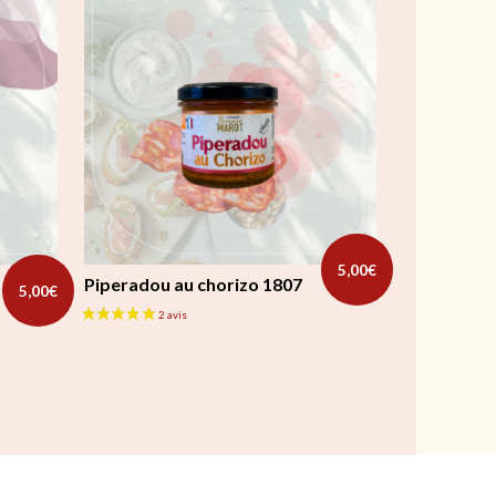
5,00
€
Piperadou au chorizo 1807
5,00
€