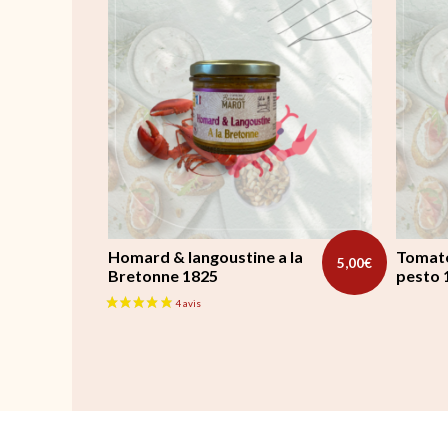
Homard & langoustine a la
Tomate
5,00
€
Bretonne 1825
pesto 