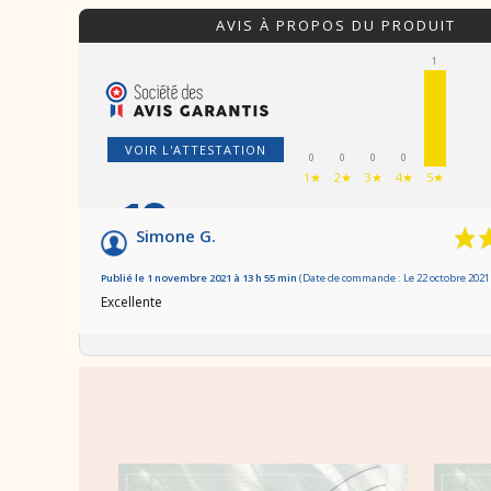
AVIS À PROPOS DU PRODUIT
1
VOIR L'ATTESTATION
0
0
0
0
1★
2★
3★
4★
5★
10
/10
Simone G.
Basé sur 1 avis
Publié le 1 novembre 2021 à 13 h 55 min
(Date de commande : Le 22 octobre 2021 
Excellente