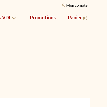
Mon compte
s VDI
Promotions
Panier
(0)
SILES
NOS CORBEILLES
vation pour
Nos packs apéros