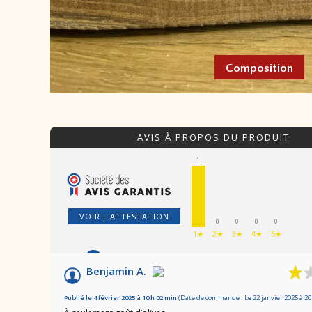
Composition
AVIS À PROPOS DU PRODUIT
1
VOIR L'ATTESTATION
0
0
0
0
1★
2★
3★
4★
5★
2
/10
Benjamin A.
Basé sur 1 avis
Publié le 4 février 2025 à 10 h 02 min
(Date de commande : Le 22 janvier 2025 à 20