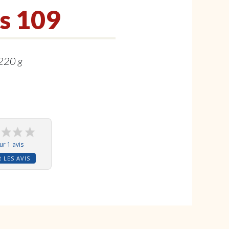
s 109
220 g
ur 1 avis
 LES AVIS