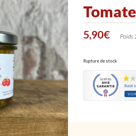
Tomate
5,90
€
Poids 
Rupture de stock
Basé s
VOIR