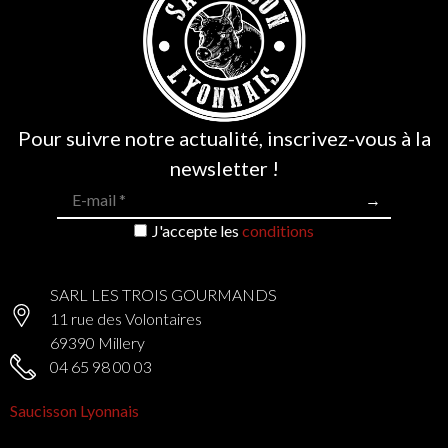
Pour suivre notre actualité, inscrivez-vous à la
132 avis
newsletter !
J'accepte les
conditions
SARL LES TROIS GOURMANDS
11 rue des Volontaires
69390 Millery
04 65 98 00 03
Saucisson Lyonnais