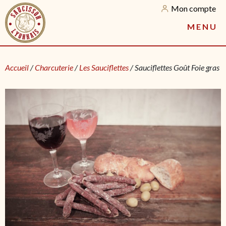
Mon compte
M
E
N
U
Accueil
/
Charcuterie
/
Les Sauciflettes
/ Sauciflettes Goût Foie gras