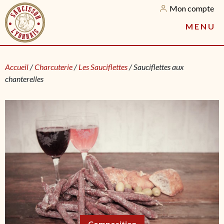
Mon compte
M
E
N
U
Accueil
/
Charcuterie
/
Les Sauciflettes
/ Sauciflettes aux
chanterelles
Composition