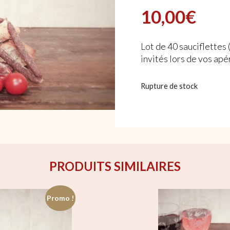
2.00
10,00
€
sur
5
basé
sur
Lot de 40 sauciflettes (
notation
client
invités lors de vos apér
Rupture de stock
PRODUITS SIMILAIRES
Promo !