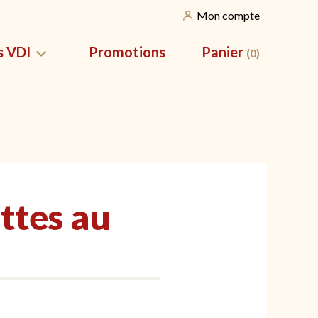
Mon compte
s VDI
Promotions
Panier
(0)
SILES
NOS CORBEILLES
vation pour
Nos Corbeilles de Noël
Nos packs apéros
ettes au