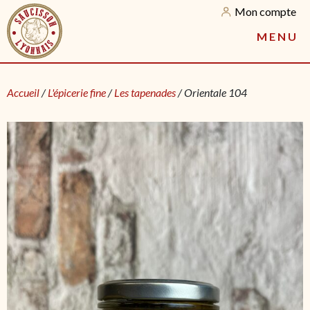
Mon compte
M
E
N
U
Accueil
/
L'épicerie fine
/
Les tapenades
/ Orientale 104