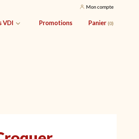
Mon compte
s VDI
Promotions
Panier
(0)
SILES
NOS CORBEILLES
vation pour
Nos packs apéros
Croquer