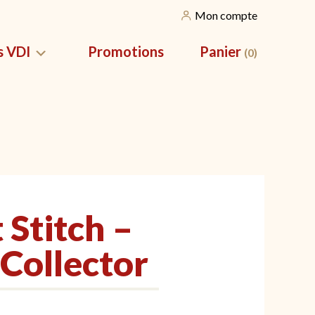
Mon compte
s VDI
Promotions
Panier
(0)
SILES
NOS CORBEILLES
vation pour
Nos packs apéros
Stitch –
 Collector