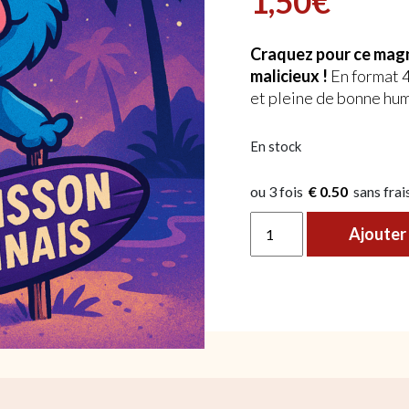
1,50
€
Craquez pour ce magn
malicieux !
En format 4
et pleine de bonne hum
En stock
€ 0.50
quantité de Magnet Stitch
Ajouter 