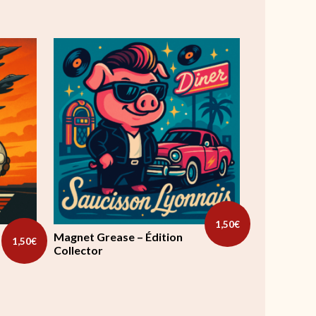
1,50
€
Magnet Grease – Édition
1,50
€
Collector