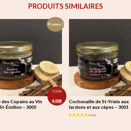
PRODUITS SIMILAIRES
Promo !
7,00
€
était : 7,00€.
est : 4,00€.
Le prix initial était : 7,00€.
Le prix actuel est : 4,00€.
4,00
€
e des Copains au Vin
Cochonaille de St-Yrieix aux
St-Émilion – 3005
lardons et aux cèpes – 3001