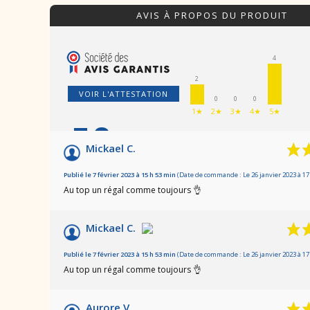
AVIS À PROPOS DU PRODUIT
4
2
VOIR L'ATTESTATION
0
0
0
1★
2★
3★
4★
5★
7.3
/10
Mickael C.
Basé sur 6 avis
Publié le 7 février 2023 à 15 h 53 min
(Date de commande : Le 26 janvier 2023 à 17
Au top un régal comme toujours 👌
Mickael C.
Publié le 7 février 2023 à 15 h 53 min
(Date de commande : Le 26 janvier 2023 à 17
Au top un régal comme toujours 👌
Aurore V.