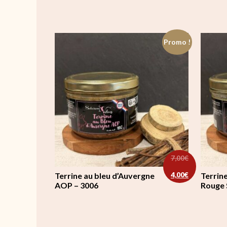
Promo !
7,00
€
Le prix initial 
Le prix actuel 
4,00
€
Terrine au bleu d’Auvergne
Terrin
AOP – 3006
Rouge 