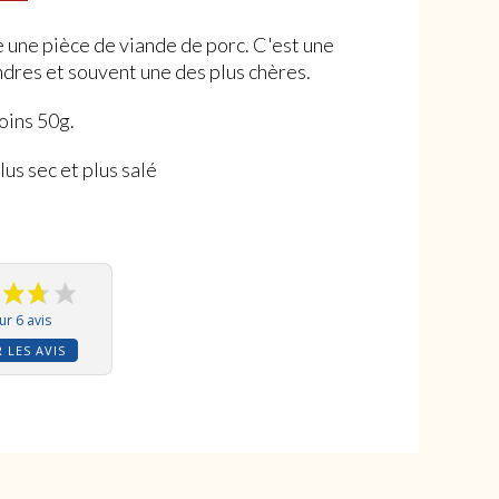
e une pièce de viande de porc. C'est une
ndres et souvent une des plus chères.
oins 50g.
us sec et plus salé
ur 6 avis
 LES AVIS