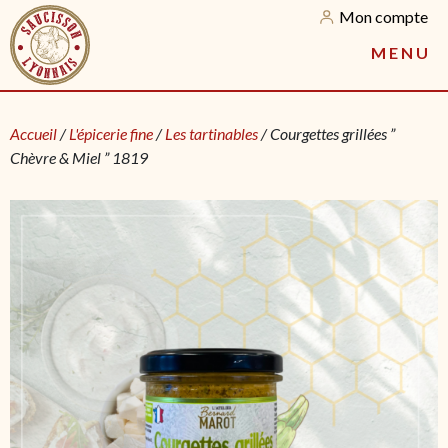
Mon compte
M
E
N
U
Accueil
/
L'épicerie fine
/
Les tartinables
/ Courgettes grillées ”
Chèvre & Miel ” 1819