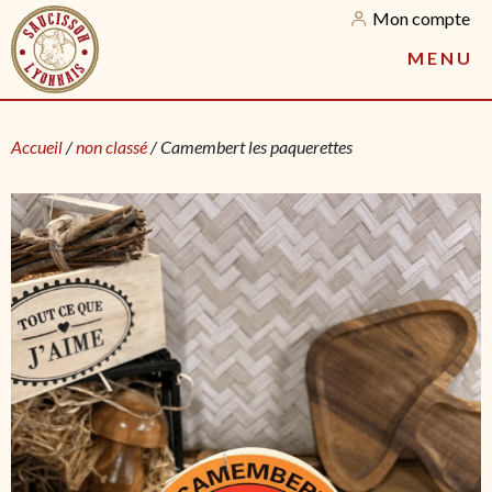
Mon compte
M
E
N
U
Accueil
/
non classé
/ Camembert les paquerettes