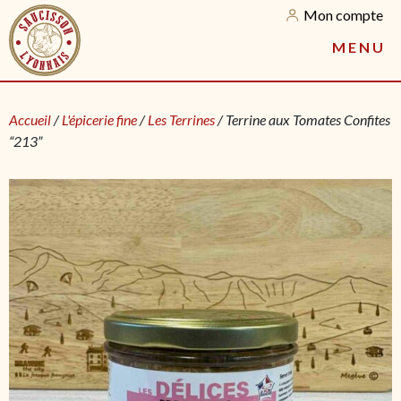
Mon compte
M
E
N
U
Accueil
/
L'épicerie fine
/
Les Terrines
/ Terrine aux Tomates Confites
“213”