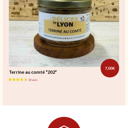
7,00
€
Terrine au comté “202”
122 avis