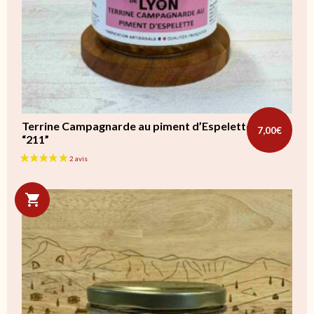
Terrine Campagnarde au piment d’Espelette
7,00
€
“211”