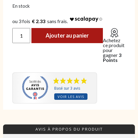
En stock
€ 2.33
quantité de Terrine aux Tomates Confites "213"
Ajouter au panier
Achetez
ce produit
pour
gagner
3
Points
Basé sur 3 avis
VOIR LES AVIS
AVIS À PROPOS DU PRODUIT