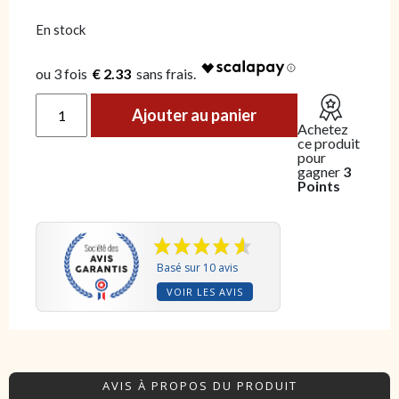
En stock
€ 2.33
quantité de Terrine au comté "202"
Ajouter au panier
Achetez
ce produit
pour
gagner
3
Points
Basé sur 10 avis
VOIR LES AVIS
AVIS À PROPOS DU PRODUIT