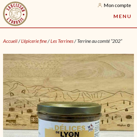
Mon compte
M
E
N
U
Accueil
/
L'épicerie fine
/
Les Terrines
/ Terrine au comté “202”